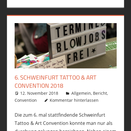
6. SCHWEINFURT TATTOO & ART
CONVENTION 2018
12. November 2018
philofax
Allgemein
,
Bericht
,
Convention
Kommentar hinterlassen
Die zum 6. mal stattfindende Schweinfurt
Tattoo & Art Convention konnte man nur als