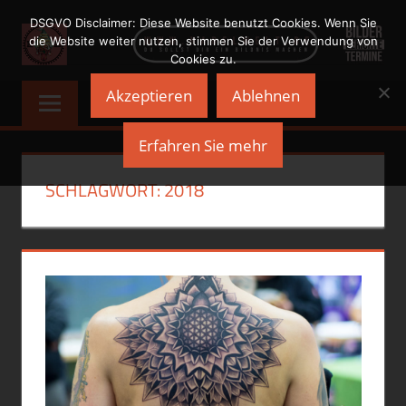
Zum
DSGVO Disclaimer: Diese Website benutzt Cookies. Wenn Sie
Inhalt
die Website weiter nutzen, stimmen Sie der Verwendung von
Cookies zu.
springen
NADELWELT
Du
Akzeptieren
Ablehnen
sollst
Dir
Erfahren Sie mehr
ein
Bildnis
SCHLAGWORT:
2018
machen