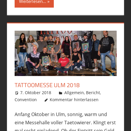
Weiterlesen...
TATTOOMESSE ULM 2018
7. Oktober 2018
philofax
Allgemein
,
Bericht
,
Convention
Kommentar hinterlassen
Anfang Oktober in Ulm, sonnig, warm und
eine Messehalle voller Taetowierer. Klingt erst
mal recht einladend. Ob der Eintritt sein Geld