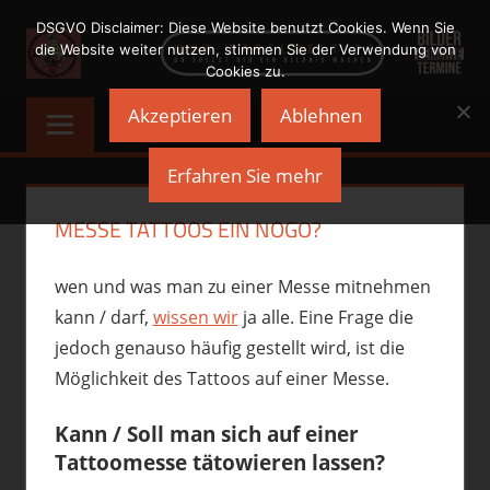
Zum
DSGVO Disclaimer: Diese Website benutzt Cookies. Wenn Sie
Inhalt
die Website weiter nutzen, stimmen Sie der Verwendung von
Cookies zu.
springen
NADELWELT
Du
Akzeptieren
Ablehnen
sollst
Dir
Erfahren Sie mehr
ein
Bildnis
MESSE TATTOOS EIN NOGO?
machen
wen und was man zu einer Messe mitnehmen
kann / darf,
wissen wir
ja alle. Eine Frage die
jedoch genauso häufig gestellt wird, ist die
Möglichkeit des Tattoos auf einer Messe.
Kann / Soll man sich auf einer
Tattoomesse tätowieren lassen?