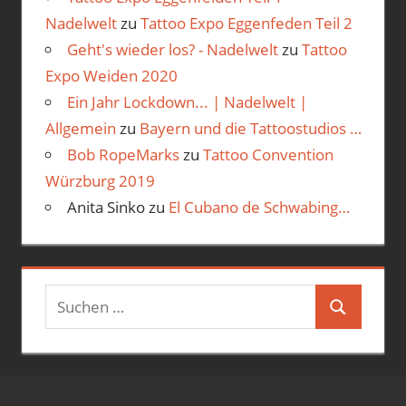
Nadelwelt
zu
Tattoo Expo Eggenfeden Teil 2
Geht's wieder los? - Nadelwelt
zu
Tattoo
Expo Weiden 2020
Ein Jahr Lockdown... | Nadelwelt |
Allgemein
zu
Bayern und die Tattoostudios …
Bob RopeMarks
zu
Tattoo Convention
Würzburg 2019
Anita Sinko
zu
El Cubano de Schwabing…
Suchen
Suchen
nach: