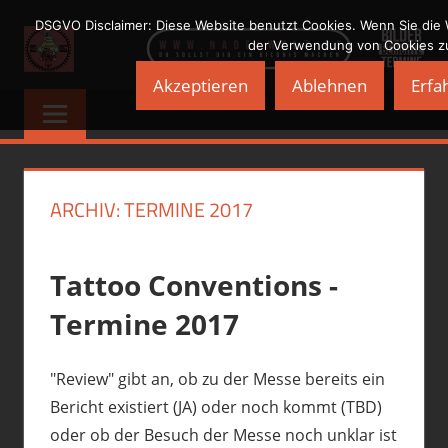
Zum
DSGVO Disclaimer: Diese Website benutzt Cookies. Wenn Sie die 
Inhalt
der Verwendung von Cookies z
springen
Akzeptieren
Ablehnen
Erfa
NADELWELT
Du
sollst
Dir
ein
Bildnis
ARCHIV: TERMINE 2017
machen
Tattoo Conventions -
Termine 2017
"Review" gibt an, ob zu der Messe bereits ein
Bericht existiert (JA) oder noch kommt (TBD)
oder ob der Besuch der Messe noch unklar ist