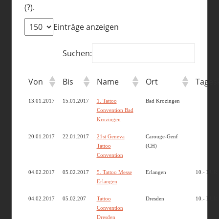
(?).
Einträge anzeigen
Suchen:
Von
Bis
Name
Ort
Tages
13.01.2017
15.01.2017
1. Tattoo
Bad Krozingen
Convention Bad
Krozingen
20.01.2017
22.01.2017
21st Geneva
Carouge-Genf
Tattoo
(CH)
Convention
04.02.2017
05.02.2017
5. Tattoo Messe
Erlangen
10.- EUR
Erlangen
04.02.2017
05.02.207
Tattoo
Dresden
10.- EUR
Convention
Dresden