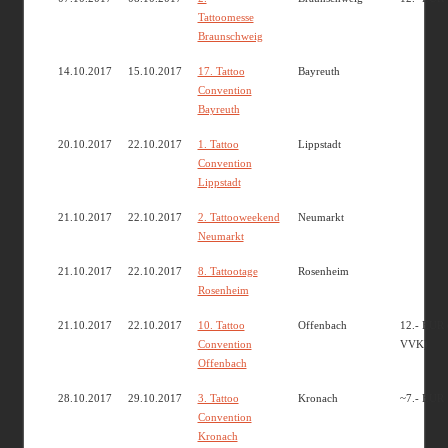
Tattoomesse
Braunschweig
14.10.2017
15.10.2017
17. Tattoo
Bayreuth
Convention
Bayreuth
20.10.2017
22.10.2017
1. Tattoo
Lippstadt
Convention
Lippstadt
21.10.2017
22.10.2017
2. Tattooweekend
Neumarkt
Neumarkt
21.10.2017
22.10.2017
8. Tattootage
Rosenheim
Rosenheim
21.10.2017
22.10.2017
10. Tattoo
Offenbach
12.- EUR 
Convention
VVK)
Offenbach
28.10.2017
29.10.2017
3. Tattoo
Kronach
~7.- EUR
Convention
Kronach