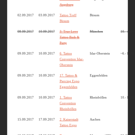
Augsburg
02.09.2017
03.09.2017
Tattoo Treff
Büsum
Büsum
08.09.2017
10.09.2017
3. True Love
München
10.- / 15.
Tattoo Bash &
Party
09.09.2017
10.09.2017
6. Tattoo
Idar-Oberstein
~6.- EUR
Convention Idar-
Oberstein
09.09.2017
10.09.2017
17. Tattoo &
Eggenfelden
Piercing Expo
Eggenfelden
09.09.2017
10.09.2017
1. Tattoo
Rheinböllen
10.- EUR
Convention
Rheinböllen
15.09.2017
17.09.2017
2. Kaiserstadt
Aachen
Tattoo Expo