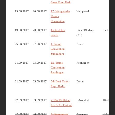
Street Food Park
19.08.2017
20.08.2017
17. Wuppertaler
Wuppertal
Tattoo-
Convention
19.08.2017
20.08.2017
1st Art&Ink
Bürs / Bludenz
9.- EUR
Circus
(AT)
26.08.2017
27.08.2017
1. Tattoo
Essen
Convention
Subkultura
01.09.2017
03.09.2017
12. Tattoo
Reutlingen
Convention
Reutlingen
01.09.2017
03.09.2017
5th Deaf Tattoo
Berlin
Expo Berlin
02.09.2017
03.09.2017
2. Tae Tu Urban
Düsseldorf
10.- EUR
Ink & Art Festival
02.09.2017
03.09.2017
4. Tattoomesse
Augsburg
~14.- EU