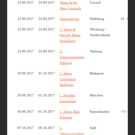
23.09.2017
24.09.2017
Tattoo & Art
Lörrach
Show Loerrach
23.09.2017
24.09.2017
Tattoopalooza
Wolfsburg
10.- EUR
23.09.2017
24.09.2017
1. Tattoo &
Würzburg /
Piercing Messe
Veitshöchheim
Wuerzburg
23.09.2017
24.09.2017
3.
Nabburg
Tattooconvention
Nabburg
30.09.2017
01.10.2017
1. Tattoo
Beilngries
Convention
Beilngries
30.09.2017
01.10.2017
1. ArtistInk
München
Convention
30.09.2017
01.10.2017
1. Tattoo Slam
Kaiserslautern
~17.- EU
K'lautern
07.10.2017
08.10.2017
1.
Suhl
Tattooconvention