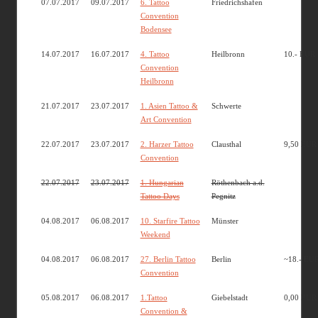
07.07.2017
09.07.2017
6. Tattoo
Friedrichshafen
Convention
Bodensee
14.07.2017
16.07.2017
4. Tattoo
Heilbronn
10.- EUR
Convention
Heilbronn
21.07.2017
23.07.2017
1. Asien Tattoo &
Schwerte
Art Convention
22.07.2017
23.07.2017
2. Harzer Tattoo
Clausthal
9,50 EUR
Convention
22.07.2017
23.07.2017
1. Hungarian
Röthenbach a.d.
Tattoo Days
Pegnitz
04.08.2017
06.08.2017
10. Starfire Tattoo
Münster
Weekend
04.08.2017
06.08.2017
27. Berlin Tattoo
Berlin
~18.- EU
Convention
05.08.2017
06.08.2017
1.Tattoo
Giebelstadt
0,00 EUR
Convention &