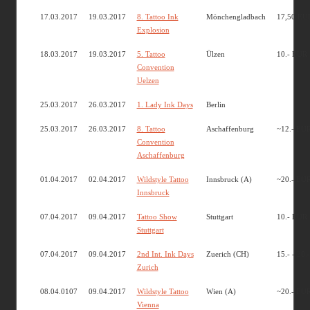
17.03.2017
19.03.2017
8. Tattoo Ink
Mönchengladbach
17,50 EU
Explosion
18.03.2017
19.03.2017
5. Tattoo
Ülzen
10.- EUR
Convention
Uelzen
25.03.2017
26.03.2017
1. Lady Ink Days
Berlin
25.03.2017
26.03.2017
8. Tattoo
Aschaffenburg
~12.- EU
Convention
Aschaffenburg
01.04.2017
02.04.2017
Wildstyle Tattoo
Innsbruck (A)
~20.- EU
Innsbruck
07.04.2017
09.04.2017
Tattoo Show
Stuttgart
10.- EUR
Stuttgart
07.04.2017
09.04.2017
2nd Int. Ink Days
Zuerich (CH)
15.- - 20.
Zurich
08.04.0107
09.04.2017
Wildstyle Tattoo
Wien (A)
~20.- EU
Vienna