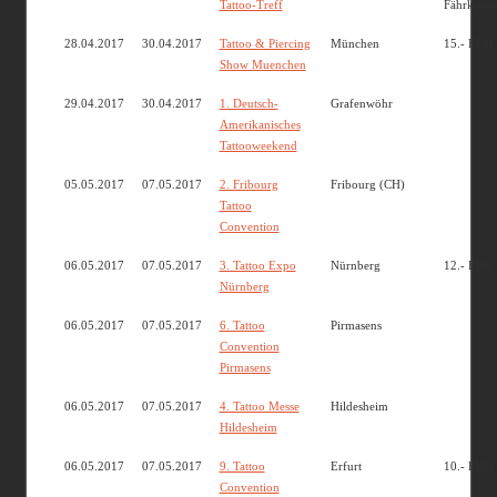
Tattoo-Treff
Fährkoste
28.04.2017
30.04.2017
Tattoo & Piercing
München
15.- EUR
Show Muenchen
29.04.2017
30.04.2017
1. Deutsch-
Grafenwöhr
Amerikanisches
Tattooweekend
05.05.2017
07.05.2017
2. Fribourg
Fribourg (CH)
Tattoo
Convention
06.05.2017
07.05.2017
3. Tattoo Expo
Nürnberg
12.- EUR
Nürnberg
06.05.2017
07.05.2017
6. Tattoo
Pirmasens
Convention
Pirmasens
06.05.2017
07.05.2017
4. Tattoo Messe
Hildesheim
Hildesheim
06.05.2017
07.05.2017
9. Tattoo
Erfurt
10.- EUR
Convention