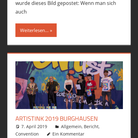
wurde dieses Bild gepostet: Wenn man sich
auch
Weiterlesen...
ARTISTINK 2019 BURGHAUSEN
7. April 2019
philofax
Allgemein
,
Bericht
,
Convention
Ein Kommentar