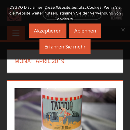
Zum
DSGVO Disclaimer: Diese Website benutzt Cookies. Wenn Sie
Inhalt
die Website weiter nutzen, stimmen Sie der Verwendung von
Cookies zu.
springen
NADELWELT
Du
Akzeptieren
Ablehnen
sollst
Dir
Erfahren Sie mehr
ein
Bildnis
MONAT:
APRIL 2019
machen