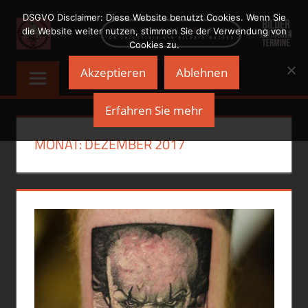
Zum
DSGVO Disclaimer: Diese Website benutzt Cookies. Wenn Sie
Inhalt
die Website weiter nutzen, stimmen Sie der Verwendung von
Cookies zu.
springen
NADELWELT
Du
Akzeptieren
Ablehnen
sollst
Dir
Erfahren Sie mehr
ein
Bildnis
MONAT:
DEZEMBER 2017
machen