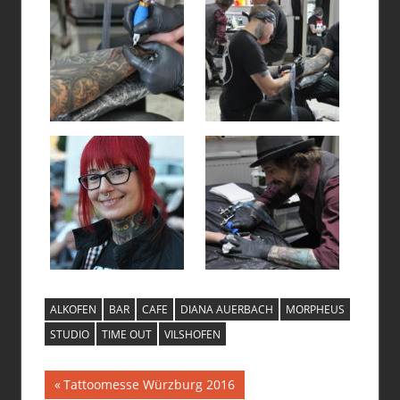
ALKOFEN
BAR
CAFE
DIANA AUERBACH
MORPHEUS
STUDIO
TIME OUT
VILSHOFEN
Beitragsnavigation
Vorheriger
Tattoomesse Würzburg 2016