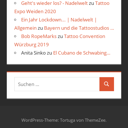
Geht's wieder los? - Nadelwelt
zu
Tattoo
Expo Weiden 2020
Ein Jahr Lockdown... | Nadelwelt |
Allgemein
zu
Bayern und die Tattoostudios …
Bob RopeMarks
zu
Tattoo Convention
Würzburg 2019
Anita Sinko
zu
El Cubano de Schwabing…
Suchen
Suchen
nach:
WordPress-Theme: Tortuga von ThemeZee.