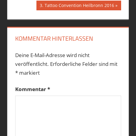
Beitrag:
Nächster
3. Tattoo Convention Heilbronn 2016
Beitrag:
KOMMENTAR HINTERLASSEN
Deine E-Mail-Adresse wird nicht
veröffentlicht.
Erforderliche Felder sind mit
*
markiert
Kommentar
*