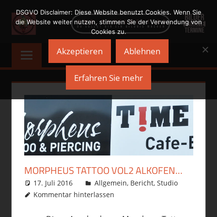
Zum
DSGVO Disclaimer: Diese Website benutzt Cookies. Wenn Sie
Inhalt
die Website weiter nutzen, stimmen Sie der Verwendung von
Cookies zu.
springen
NADELWELT
Du
Akzeptieren
Ablehnen
sollst
Dir
Erfahren Sie mehr
ein
Bildnis
machen
MORPHEUS TATTOO VOL2 ALKOFEN…
17. Juli 2016
philofax
Allgemein
,
Bericht
,
Studio
Kommentar hinterlassen