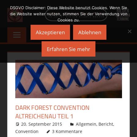
Zum
DSGVO Disclaimer: Diese Website benutzt Cookies. Wenn Sie
Inhalt
die Website weiter nutzen, stimmen Sie der Verwendung von
Cookies zu.
springen
NADELWELT
Du
Akzeptieren
Ablehnen
sollst
Dir
Erfahren Sie mehr
ein
Bildnis
machen
DARK FOREST CONVENTION
ALTREICHENAU TEIL 1
20. September 2015
philofax
Allgemein
,
Bericht
,
Convention
3 Kommentare