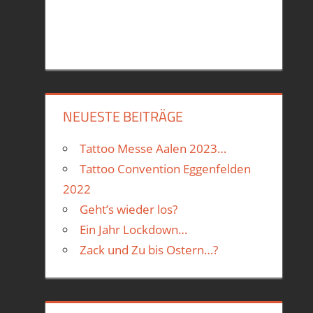
NEUESTE BEITRÄGE
Tattoo Messe Aalen 2023…
Tattoo Convention Eggenfelden
2022
Geht’s wieder los?
Ein Jahr Lockdown…
Zack und Zu bis Ostern…?