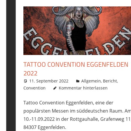
TATTOO CONVENTION EGGENFELDEN
2022
11. September 2022
philofax
Allgemein
,
Bericht
,
Convention
Kommentar hinterlassen
Tattoo Convention Eggenfelden, eine der
populärsten Messen im süddeutschen Raum. A
10.-11.09.2022 in der Rottgauhalle, Grafenweg 11
84307 Eggenfelden.