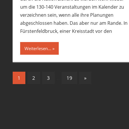
um die 130-140 Veranstaltungen im Kalender zu
verzeichnen sein, wenn alle ihre Planungen
abgeschlossen haben. Das aber nur am Rande. In
Fürstenfeldbruck, einer Kreisstadt vor den
Weiterlesen...
Seitennummerierung
Nächste
1
2
3
…
19
»
Beiträge
der
Beiträge