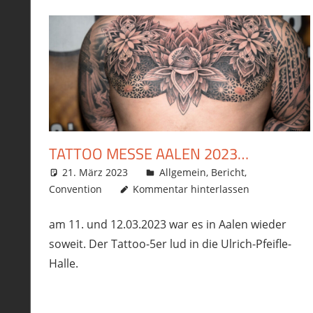
TATTOO MESSE AALEN 2023…
21. März 2023
philofax
Allgemein
,
Bericht
,
Convention
Kommentar hinterlassen
am 11. und 12.03.2023 war es in Aalen wieder
soweit. Der Tattoo-5er lud in die Ulrich-Pfeifle-
Halle.