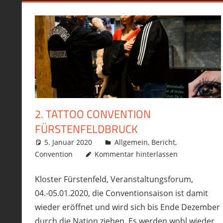
2. TATTOO CONVENTION
FÜRSTENFELDBRUCK
5. Januar 2020
philofax
Allgemein
,
Bericht
,
Convention
Kommentar hinterlassen
Kloster Fürstenfeld, Veranstaltungsforum,
04.-05.01.2020, die Conventionsaison ist damit
wieder eröffnet und wird sich bis Ende Dezember
durch die Nation ziehen. Es werden wohl wieder