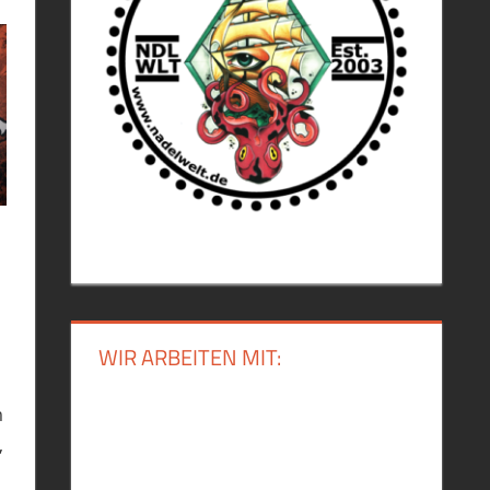
WIR ARBEITEN MIT:
m
,