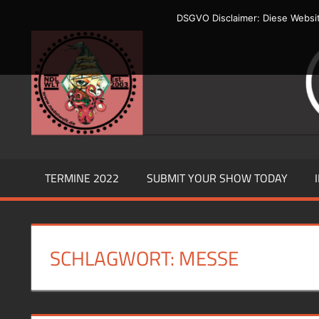
Zum
DSGVO Disclaimer: Diese Websi
Inhalt
Du
springen
sollst
Dir
ein
Bildnis
machen
TERMINE 2022
SUBMIT YOUR SHOW TODAY
SCHLAGWORT:
MESSE