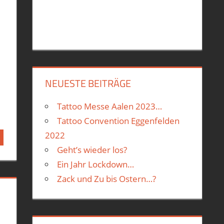
NEUESTE BEITRÄGE
Tattoo Messe Aalen 2023…
Tattoo Convention Eggenfelden
2022
Geht’s wieder los?
Ein Jahr Lockdown…
Zack und Zu bis Ostern…?