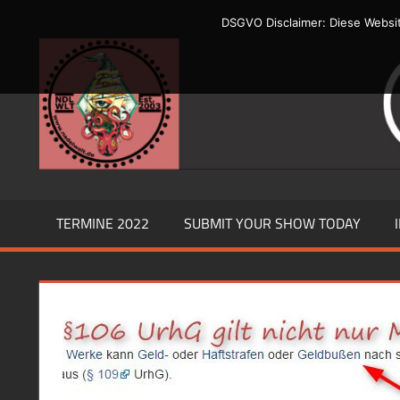
Zum
DSGVO Disclaimer: Diese Websi
Inhalt
Du
springen
sollst
Dir
ein
Bildnis
machen
TERMINE 2022
SUBMIT YOUR SHOW TODAY