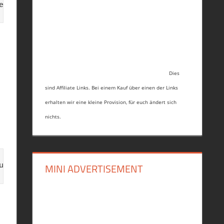
en die im deutschen Urheberrechtsgesetz definierte
Dies
sind Affiliate Links. Bei einem Kauf über einen der Links
erhalten wir eine kleine Provision, für euch ändert sich
nichts.
MINI ADVERTISEMENT
upcakes damit ein Problem hat,sollte man diese nic