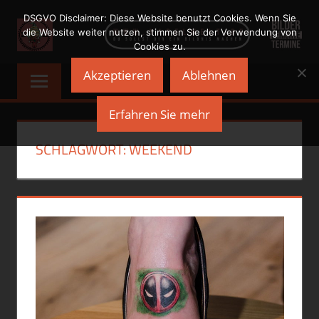
Zum
DSGVO Disclaimer: Diese Website benutzt Cookies. Wenn Sie
Inhalt
die Website weiter nutzen, stimmen Sie der Verwendung von
Cookies zu.
springen
NADELWELT
Du
Akzeptieren
Ablehnen
sollst
Dir
Erfahren Sie mehr
ein
Bildnis
SCHLAGWORT:
WEEKEND
machen