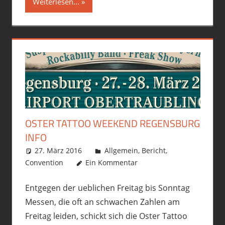
Weiterlesen...
OSTER TATTOO WEEKEND REGENSBURG
INFO
27. März 2016
philofax
Allgemein
,
Bericht
,
Convention
Ein Kommentar
Entgegen der ueblichen Freitag bis Sonntag
Messen, die oft an schwachen Zahlen am
Freitag leiden, schickt sich die Oster Tattoo