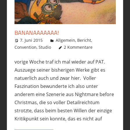
BANANAAAAAAA!
7. Juni 2015
philofax
Allgemein
,
Bericht
,
Convention
,
Studio
2 Kommentare
vorige Woche traf ich mal wieder auf PAT.
Auszuege seiner bisherigen Werke gibt es
natuerlich auch und zwar hier. Voller
Faszination bewunderte ich also unter
anderem eine Szenerie aus Nightmare before
Christmas, die so voller Detailreichtum
strotzte, dass beim besten Willen der einzige
Kritikpunkt sein konnte, das es nicht auf