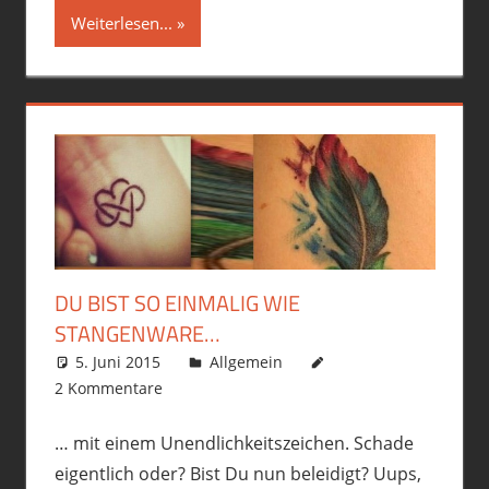
Weiterlesen...
DU BIST SO EINMALIG WIE
STANGENWARE…
5. Juni 2015
philofax
Allgemein
2 Kommentare
… mit einem Unendlichkeitszeichen. Schade
eigentlich oder? Bist Du nun beleidigt? Uups,