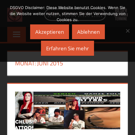
Zum
DSGVO Disclaimer: Diese Website benutzt Cookies. Wenn Sie
Inhalt
die Website weiter nutzen, stimmen Sie der Verwendung von
Cookies zu.
springen
NADELWELT
Du
Akzeptieren
Ablehnen
sollst
Dir
Erfahren Sie mehr
ein
Bildnis
MONAT:
JUNI 2015
machen