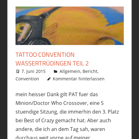
TATTOO CONVENTION
WASSERTRÜDINGEN TEIL 2
7. Juni 2015
philofax
Allgemein
,
Bericht
,
Convention
Kommentar hinterlassen
mein heisser Dank gilt PAT fuer das
Minion/Doctor Who Crossover, eine 5
stuendige Sitzung, die immerhin den 3. Platz
bei Best of Crazy gemacht hat. Aber auch
andere, die ich an dem Tag sah, waren
durchaus weit vorne auf meiner