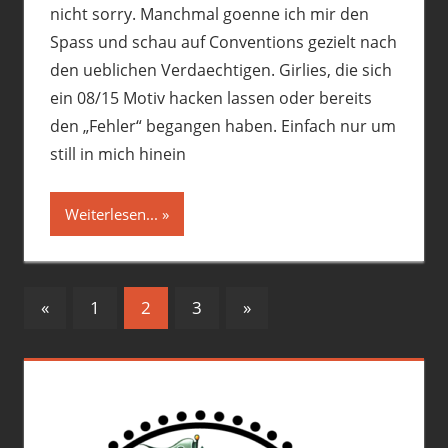
nicht sorry. Manchmal goenne ich mir den
Spass und schau auf Conventions gezielt nach
den ueblichen Verdaechtigen. Girlies, die sich
ein 08/15 Motiv hacken lassen oder bereits
den „Fehler“ begangen haben. Einfach nur um
still in mich hinein
Weiterlesen...
Seitennummerierung
Vorherige
Nächste
«
1
2
3
»
Beiträge
Beiträge
der
Beiträge