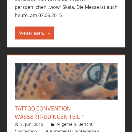
persoenlichen „wow“ Skala. Die Messe ist auch
heute, am 07.06.2015
Weiterlesen...
TATTOO CONVENTION
WASSERTRÜDINGEN TEIL 1
7. Juni 2015
philofax
Allgemein
,
Bericht
,
Convention
Kommentar hinterlassen