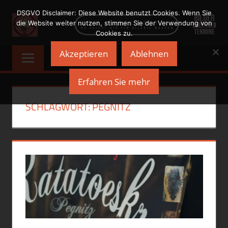
Zum
DSGVO Disclaimer: Diese Website benutzt Cookies. Wenn Sie
Inhalt
die Website weiter nutzen, stimmen Sie der Verwendung von
Cookies zu.
springen
NADELWELT
Du
Akzeptieren
Ablehnen
sollst
Dir
Erfahren Sie mehr
ein
Bildnis
SCHLAGWORT:
PEGNITZ
machen