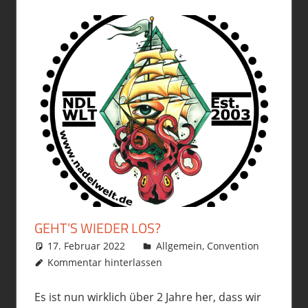
GEHT’S WIEDER LOS?
17. Februar 2022
philofax
Allgemein
,
Convention
Kommentar hinterlassen
Es ist nun wirklich über 2 Jahre her, dass wir