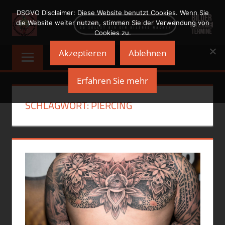
Zum
DSGVO Disclaimer: Diese Website benutzt Cookies. Wenn Sie
Inhalt
die Website weiter nutzen, stimmen Sie der Verwendung von
Cookies zu.
springen
NADELWELT
Du
Akzeptieren
Ablehnen
sollst
Dir
Erfahren Sie mehr
ein
Bildnis
SCHLAGWORT:
PIERCING
machen