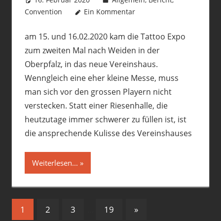
Convention
Ein Kommentar
am 15. und 16.02.2020 kam die Tattoo Expo
zum zweiten Mal nach Weiden in der
Oberpfalz, in das neue Vereinshaus.
Wenngleich eine eher kleine Messe, muss
man sich vor den grossen Playern nicht
verstecken. Statt einer Riesenhalle, die
heutzutage immer schwerer zu füllen ist, ist
die ansprechende Kulisse des Vereinshauses
Weiterlesen...
Seitennummerierung
Nächste
1
2
3
…
19
»