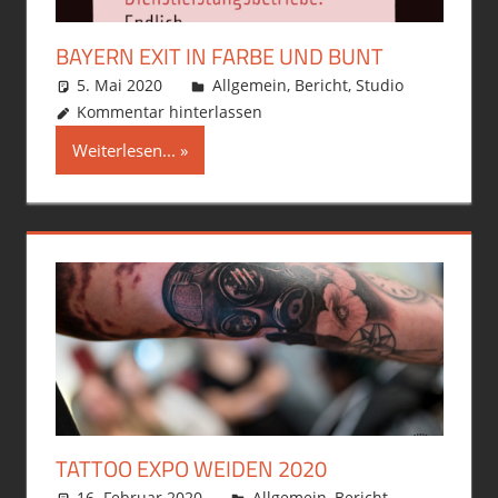
BAYERN EXIT IN FARBE UND BUNT
5. Mai 2020
philofax
Allgemein
,
Bericht
,
Studio
Kommentar hinterlassen
Weiterlesen...
TATTOO EXPO WEIDEN 2020
16. Februar 2020
philofax
Allgemein
,
Bericht
,