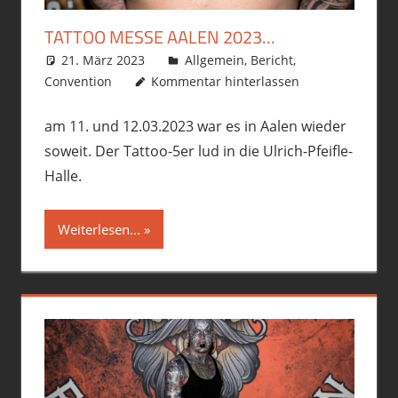
TATTOO MESSE AALEN 2023…
21. März 2023
philofax
Allgemein
,
Bericht
,
Convention
Kommentar hinterlassen
am 11. und 12.03.2023 war es in Aalen wieder
soweit. Der Tattoo-5er lud in die Ulrich-Pfeifle-
Halle.
Weiterlesen...